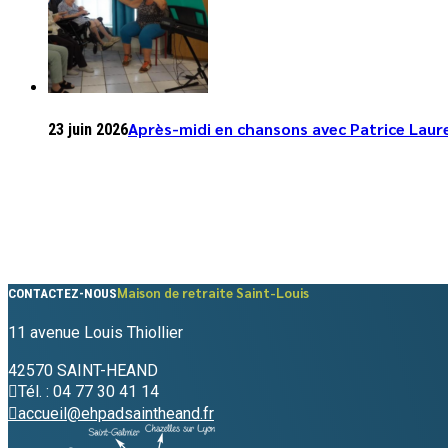
Après-midi en chansons avec Patrice Laure
23 juin 2026
Maison de retraite Saint-Louis
CONTACTEZ-NOUS
11 avenue Louis Thiollier
42570 SAINT-HEAND
Tél. : 04 77 30 41 14
accueil@ehpadsaintheand.fr