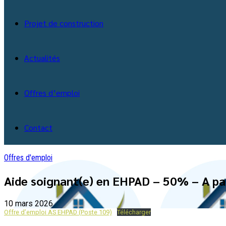
Projet de construction
Actualités
Offres d’emploi
Contact
Offres d'emploi
Aide soignant(e) en EHPAD – 50% – A par
10 mars 2026
Offre d’emploi AS EHPAD (Poste 109)
Télécharger